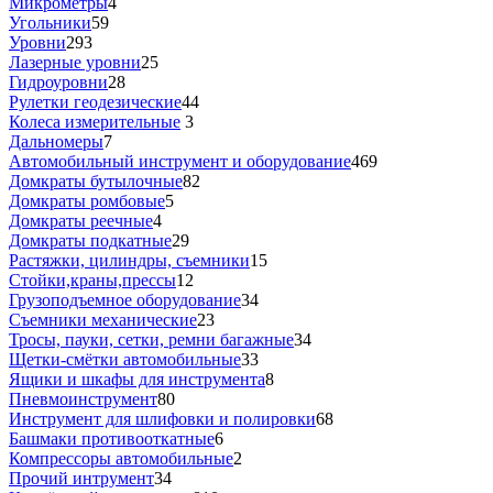
Микрометры
4
Угольники
59
Уровни
293
Лазерные уровни
25
Гидроуровни
28
Рулетки геодезические
44
Колеса измерительные
3
Дальномеры
7
Автомобильный инструмент и оборудование
469
Домкраты бутылочные
82
Домкраты ромбовые
5
Домкраты реечные
4
Домкраты подкатные
29
Растяжки, цилиндры, съемники
15
Стойки,краны,прессы
12
Грузоподъемное оборудование
34
Съемники механические
23
Тросы, пауки, сетки, ремни багажные
34
Щетки-смётки автомобильные
33
Ящики и шкафы для инструмента
8
Пневмоинструмент
80
Инструмент для шлифовки и полировки
68
Башмаки противооткатные
6
Компрессоры автомобильные
2
Прочий интрумент
34