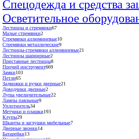
Спецодежда и средства з
Осветительное оборудова
Лестницы и стремянки
67
Малые стремянки
2
Стремянки аллюминевые
10
Стремянки металлические
9
Лестницы-стремянки аллюминевые
21
Лестницы шарнирные
2
Приставные лестницы
8
Прочий инструмент
669
Замки
103
Петли
65
Задвижки и ручки дверные
21
Доводчики дверные
2
Лупы увеличительные
22
Лампы паяльные
9
Уплотнитель
34
Метчики и плашки
193
Клупы
29
Шканты и заглушки мибельные
7
Дверные звонки
14
Батарейки
13