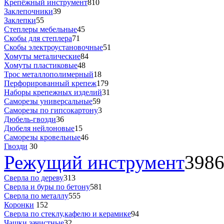
Крепёжный инструмент
810
Заклепочники
39
Заклепки
55
Степлеры мебельные
45
Скобы для степлера
71
Скобы электроустановочные
51
Хомуты металические
84
Хомуты пластиковые
48
Трос металлополимерный
18
Перфорированный крепеж
179
Наборы крепежных изделий
31
Саморезы универсальные
59
Саморезы по гипсокартону
3
Дюбель-гвозди
36
Дюбеля нейлоновые
15
Саморезы кровельные
46
Гвозди
30
Режущий инструмент
398
Сверла по дереву
313
Сверла и буры по бетону
581
Сверла по металлу
555
Коронки
152
Сверла по стеклу,кафелю и керамике
94
Чашки зачистные
32