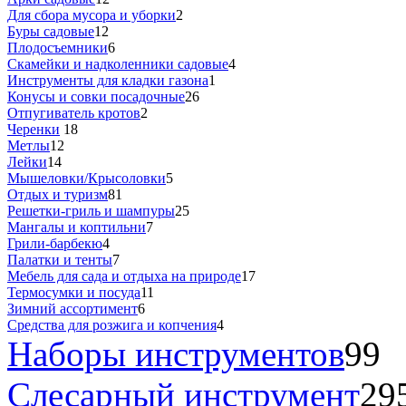
Для сбора мусора и уборки
2
Буры садовые
12
Плодосъемники
6
Скамейки и надколенники садовые
4
Инструменты для кладки газона
1
Конусы и совки посадочные
26
Отпугиватель кротов
2
Черенки
18
Метлы
12
Лейки
14
Мышеловки/Крысоловки
5
Отдых и туризм
81
Решетки-гриль и шампуры
25
Мангалы и коптильни
7
Грили-барбекю
4
Палатки и тенты
7
Мебель для сада и отдыха на природе
17
Термосумки и посуда
11
Зимний ассортимент
6
Средства для розжига и копчения
4
Наборы инструментов
99
Слесарный инструмент
29