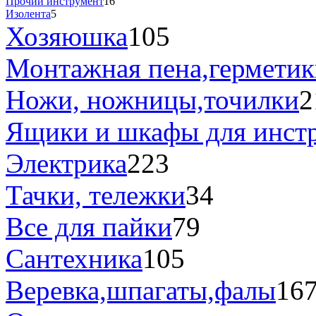
Прочий инструмент
16
Изолента
5
Хозяюшка
105
Монтажная пена,герметик
Ножи, ножницы,точилки
2
Ящики и шкафы для инст
Электрика
223
Тачки, тележки
34
Все для пайки
79
Сантехника
105
Веревка,шпагаты,фалы
16