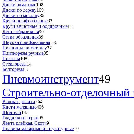
Диски алмазные
108
Диски по дереву
169
Диски по металлу
86
Круги шлифовальные
83
Круги зачистные и обдирочные
111
Лента образивная
90
Сетка образивная
39
Шкурка шлифовальная
156
Ножницы по металлу
37
Плиткорезы ручные
35
Полотна
108
Стеклорезы
14
Болторезы
17
Пневмоинструмент
49
Строительно-отделочный 
Валики, ролики
264
Кисти малярные
406
Шпатели
143
Гладилки и терки
95
Лента клейкая, Скотч
9
Правила малярные и штукатурные
10