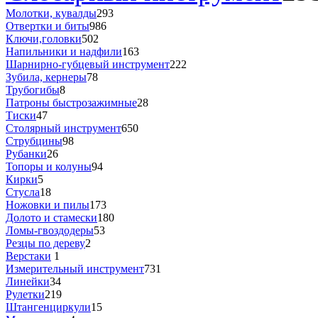
Молотки, кувалды
293
Отвертки и биты
986
Ключи,головки
502
Напильники и надфили
163
Шарнирно-губцевый инструмент
222
Зубила, кернеры
78
Трубогибы
8
Патроны быстрозажимные
28
Тиски
47
Столярный инструмент
650
Струбцины
98
Рубанки
26
Топоры и колуны
94
Кирки
5
Стусла
18
Ножовки и пилы
173
Долото и стамески
180
Ломы-гвоздодеры
53
Резцы по дереву
2
Верстаки
1
Измерительный инструмент
731
Линейки
34
Рулетки
219
Штангенциркули
15