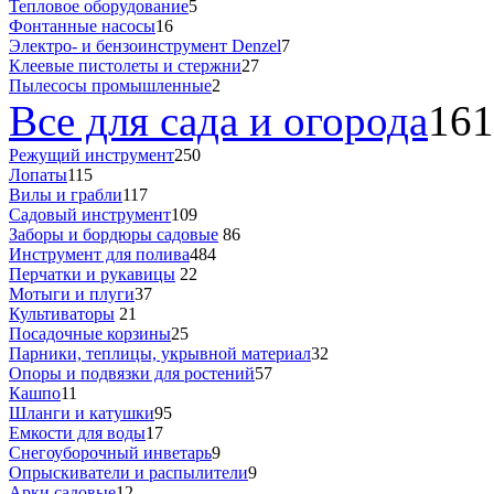
Тепловое оборудование
5
Фонтанные насосы
16
Электро- и бензоинструмент Denzel
7
Клеевые пистолеты и стержни
27
Пылесосы промышленные
2
Все для сада и огорода
161
Режущий инструмент
250
Лопаты
115
Вилы и грабли
117
Садовый инструмент
109
Заборы и бордюры садовые
86
Инструмент для полива
484
Перчатки и рукавицы
22
Мотыги и плуги
37
Культиваторы
21
Посадочные корзины
25
Парники, теплицы, укрывной материал
32
Опоры и подвязки для ростений
57
Кашпо
11
Шланги и катушки
95
Емкости для воды
17
Снегоуборочный инветарь
9
Опрыскиватели и распылители
9
Арки садовые
12