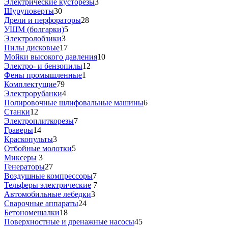
Электрические кусторезы
3
Шуруповерты
30
Дрели и перфораторы
28
УШМ (болгарки)
5
Электролобзики
3
Пилы дисковые
17
Мойки высокого давления
10
Электро- и бензопилы
12
Фены промышленные
1
Комплектущие
79
Электрорубанки
4
Полировочные шлифовальные машины
6
Станки
12
Электроплиткорезы
7
Граверы
14
Краскопульты
3
Отбойные молотки
5
Миксеры
3
Генераторы
27
Воздушные компрессоры
7
Тельферы электрические
7
Автомобильные лебедки
3
Сварочные аппараты
24
Бетономешалки
18
Поверхностные и дренажные насосы
45