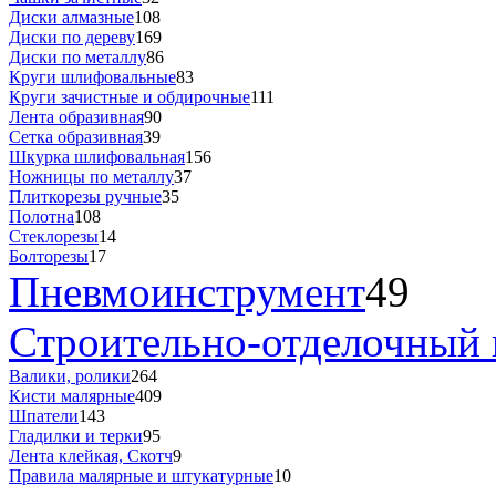
Диски алмазные
108
Диски по дереву
169
Диски по металлу
86
Круги шлифовальные
83
Круги зачистные и обдирочные
111
Лента образивная
90
Сетка образивная
39
Шкурка шлифовальная
156
Ножницы по металлу
37
Плиткорезы ручные
35
Полотна
108
Стеклорезы
14
Болторезы
17
Пневмоинструмент
49
Строительно-отделочный 
Валики, ролики
264
Кисти малярные
409
Шпатели
143
Гладилки и терки
95
Лента клейкая, Скотч
9
Правила малярные и штукатурные
10