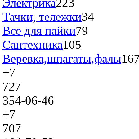
Электрика
223
Тачки, тележки
34
Все для пайки
79
Сантехника
105
Веревка,шпагаты,фалы
16
+7
727
354-06-46
+7
707