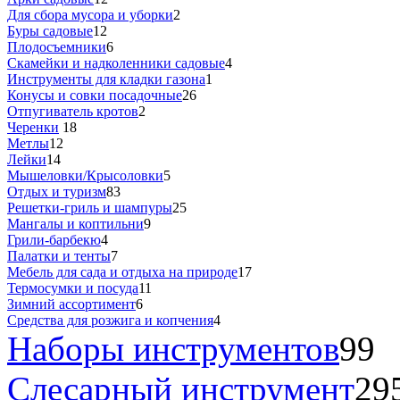
Для сбора мусора и уборки
2
Буры садовые
12
Плодосъемники
6
Скамейки и надколенники садовые
4
Инструменты для кладки газона
1
Конусы и совки посадочные
26
Отпугиватель кротов
2
Черенки
18
Метлы
12
Лейки
14
Мышеловки/Крысоловки
5
Отдых и туризм
83
Решетки-гриль и шампуры
25
Мангалы и коптильни
9
Грили-барбекю
4
Палатки и тенты
7
Мебель для сада и отдыха на природе
17
Термосумки и посуда
11
Зимний ассортимент
6
Средства для розжига и копчения
4
Наборы инструментов
99
Слесарный инструмент
29