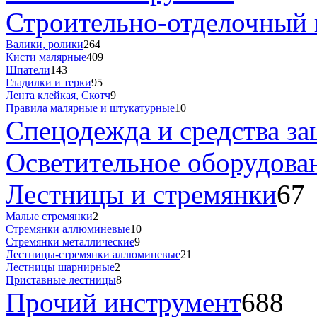
Строительно-отделочный 
Валики, ролики
264
Кисти малярные
409
Шпатели
143
Гладилки и терки
95
Лента клейкая, Скотч
9
Правила малярные и штукатурные
10
Спецодежда и средства з
Осветительное оборудова
Лестницы и стремянки
67
Малые стремянки
2
Стремянки аллюминевые
10
Стремянки металлические
9
Лестницы-стремянки аллюминевые
21
Лестницы шарнирные
2
Приставные лестницы
8
Прочий инструмент
688