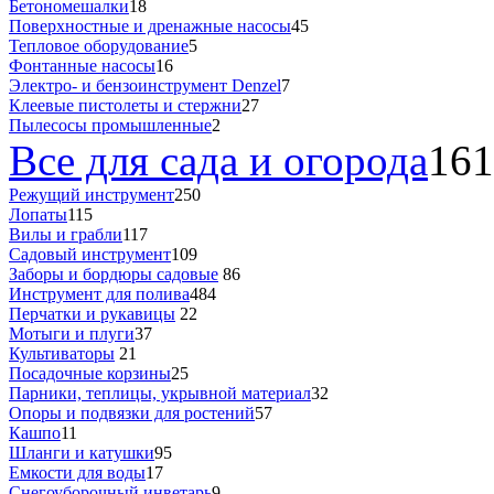
Бетономешалки
18
Поверхностные и дренажные насосы
45
Тепловое оборудование
5
Фонтанные насосы
16
Электро- и бензоинструмент Denzel
7
Клеевые пистолеты и стержни
27
Пылесосы промышленные
2
Все для сада и огорода
161
Режущий инструмент
250
Лопаты
115
Вилы и грабли
117
Садовый инструмент
109
Заборы и бордюры садовые
86
Инструмент для полива
484
Перчатки и рукавицы
22
Мотыги и плуги
37
Культиваторы
21
Посадочные корзины
25
Парники, теплицы, укрывной материал
32
Опоры и подвязки для ростений
57
Кашпо
11
Шланги и катушки
95
Емкости для воды
17
Снегоуборочный инветарь
9