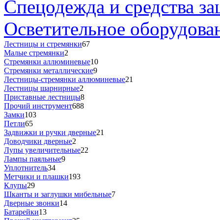
Спецодежда и средства з
Осветительное оборудова
Лестницы и стремянки
67
Малые стремянки
2
Стремянки аллюминевые
10
Стремянки металлические
9
Лестницы-стремянки аллюминевые
21
Лестницы шарнирные
2
Приставные лестницы
8
Прочий инструмент
688
Замки
103
Петли
65
Задвижки и ручки дверные
21
Доводчики дверные
2
Лупы увеличительные
22
Лампы паяльные
9
Уплотнитель
34
Метчики и плашки
193
Клупы
29
Шканты и заглушки мибельные
7
Дверные звонки
14
Батарейки
13