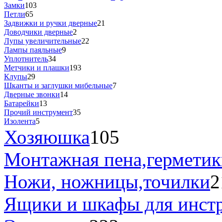
Замки
103
Петли
65
Задвижки и ручки дверные
21
Доводчики дверные
2
Лупы увеличительные
22
Лампы паяльные
9
Уплотнитель
34
Метчики и плашки
193
Клупы
29
Шканты и заглушки мибельные
7
Дверные звонки
14
Батарейки
13
Прочий инструмент
35
Изолента
5
Хозяюшка
105
Монтажная пена,герметик
Ножи, ножницы,точилки
2
Ящики и шкафы для инст