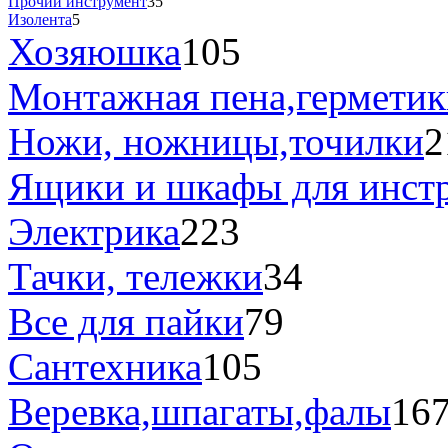
Прочий инструмент
35
Изолента
5
Хозяюшка
105
Монтажная пена,герметик
Ножи, ножницы,точилки
2
Ящики и шкафы для инст
Электрика
223
Тачки, тележки
34
Все для пайки
79
Сантехника
105
Веревка,шпагаты,фалы
16