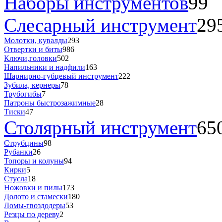
Наборы инструментов
99
Слесарный инструмент
29
Молотки, кувалды
293
Отвертки и биты
986
Ключи,головки
502
Напильники и надфили
163
Шарнирно-губцевый инструмент
222
Зубила, кернеры
78
Трубогибы
7
Патроны быстрозажимные
28
Тиски
47
Столярный инструмент
65
Струбцины
98
Рубанки
26
Топоры и колуны
94
Кирки
5
Стусла
18
Ножовки и пилы
173
Долото и стамески
180
Ломы-гвоздодеры
53
Резцы по дереву
2