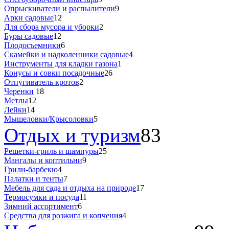
Опрыскиватели и распылители
9
Арки садовые
12
Для сбора мусора и уборки
2
Буры садовые
12
Плодосъемники
6
Скамейки и надколенники садовые
4
Инструменты для кладки газона
1
Конусы и совки посадочные
26
Отпугиватель кротов
2
Черенки
18
Метлы
12
Лейки
14
Мышеловки/Крысоловки
5
Отдых и туризм
83
Решетки-гриль и шампуры
25
Мангалы и коптильни
9
Грили-барбекю
4
Палатки и тенты
7
Мебель для сада и отдыха на природе
17
Термосумки и посуда
11
Зимний ассортимент
6
Средства для розжига и копчения
4