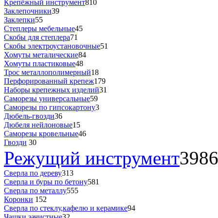
Крепёжный инструмент
810
Заклепочники
39
Заклепки
55
Степлеры мебельные
45
Скобы для степлера
71
Скобы электроустановочные
51
Хомуты металические
84
Хомуты пластиковые
48
Трос металлополимерный
18
Перфорированный крепеж
179
Наборы крепежных изделий
31
Саморезы универсальные
59
Саморезы по гипсокартону
3
Дюбель-гвозди
36
Дюбеля нейлоновые
15
Саморезы кровельные
46
Гвозди
30
Режущий инструмент
398
Сверла по дереву
313
Сверла и буры по бетону
581
Сверла по металлу
555
Коронки
152
Сверла по стеклу,кафелю и керамике
94
Чашки зачистные
32