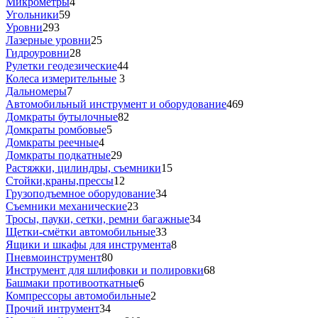
Микрометры
4
Угольники
59
Уровни
293
Лазерные уровни
25
Гидроуровни
28
Рулетки геодезические
44
Колеса измерительные
3
Дальномеры
7
Автомобильный инструмент и оборудование
469
Домкраты бутылочные
82
Домкраты ромбовые
5
Домкраты реечные
4
Домкраты подкатные
29
Растяжки, цилиндры, съемники
15
Стойки,краны,прессы
12
Грузоподъемное оборудование
34
Съемники механические
23
Тросы, пауки, сетки, ремни багажные
34
Щетки-смётки автомобильные
33
Ящики и шкафы для инструмента
8
Пневмоинструмент
80
Инструмент для шлифовки и полировки
68
Башмаки противооткатные
6
Компрессоры автомобильные
2
Прочий интрумент
34