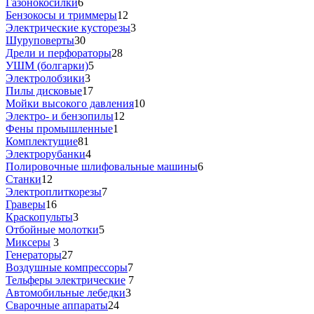
Газонокосилки
6
Бензокосы и триммеры
12
Электрические кусторезы
3
Шуруповерты
30
Дрели и перфораторы
28
УШМ (болгарки)
5
Электролобзики
3
Пилы дисковые
17
Мойки высокого давления
10
Электро- и бензопилы
12
Фены промышленные
1
Комплектущие
81
Электрорубанки
4
Полировочные шлифовальные машины
6
Станки
12
Электроплиткорезы
7
Граверы
16
Краскопульты
3
Отбойные молотки
5
Миксеры
3
Генераторы
27
Воздушные компрессоры
7
Тельферы электрические
7
Автомобильные лебедки
3
Сварочные аппараты
24