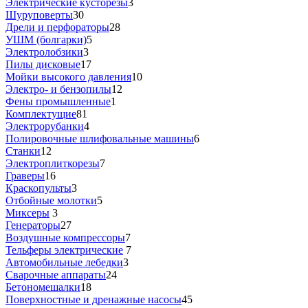
Электрические кусторезы
3
Шуруповерты
30
Дрели и перфораторы
28
УШМ (болгарки)
5
Электролобзики
3
Пилы дисковые
17
Мойки высокого давления
10
Электро- и бензопилы
12
Фены промышленные
1
Комплектущие
81
Электрорубанки
4
Полировочные шлифовальные машины
6
Станки
12
Электроплиткорезы
7
Граверы
16
Краскопульты
3
Отбойные молотки
5
Миксеры
3
Генераторы
27
Воздушные компрессоры
7
Тельферы электрические
7
Автомобильные лебедки
3
Сварочные аппараты
24
Бетономешалки
18
Поверхностные и дренажные насосы
45