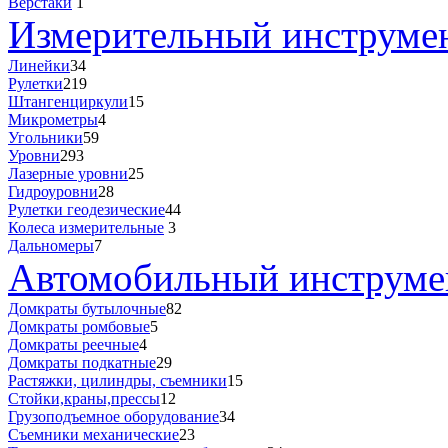
Верстаки
1
Измерительный инструме
Линейки
34
Рулетки
219
Штангенциркули
15
Микрометры
4
Угольники
59
Уровни
293
Лазерные уровни
25
Гидроуровни
28
Рулетки геодезические
44
Колеса измерительные
3
Дальномеры
7
Автомобильный инструмен
Домкраты бутылочные
82
Домкраты ромбовые
5
Домкраты реечные
4
Домкраты подкатные
29
Растяжки, цилиндры, съемники
15
Стойки,краны,прессы
12
Грузоподъемное оборудование
34
Съемники механические
23