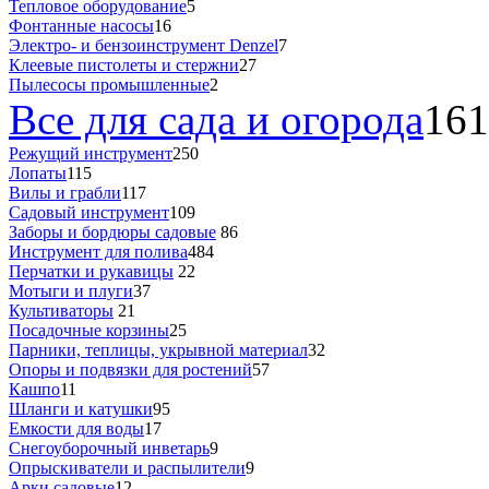
Тепловое оборудование
5
Фонтанные насосы
16
Электро- и бензоинструмент Denzel
7
Клеевые пистолеты и стержни
27
Пылесосы промышленные
2
Все для сада и огорода
161
Режущий инструмент
250
Лопаты
115
Вилы и грабли
117
Садовый инструмент
109
Заборы и бордюры садовые
86
Инструмент для полива
484
Перчатки и рукавицы
22
Мотыги и плуги
37
Культиваторы
21
Посадочные корзины
25
Парники, теплицы, укрывной материал
32
Опоры и подвязки для ростений
57
Кашпо
11
Шланги и катушки
95
Емкости для воды
17
Снегоуборочный инветарь
9
Опрыскиватели и распылители
9
Арки садовые
12