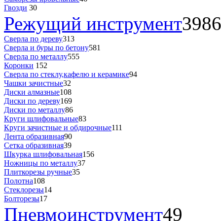
Гвозди
30
Режущий инструмент
398
Сверла по дереву
313
Сверла и буры по бетону
581
Сверла по металлу
555
Коронки
152
Сверла по стеклу,кафелю и керамике
94
Чашки зачистные
32
Диски алмазные
108
Диски по дереву
169
Диски по металлу
86
Круги шлифовальные
83
Круги зачистные и обдирочные
111
Лента образивная
90
Сетка образивная
39
Шкурка шлифовальная
156
Ножницы по металлу
37
Плиткорезы ручные
35
Полотна
108
Стеклорезы
14
Болторезы
17
Пневмоинструмент
49