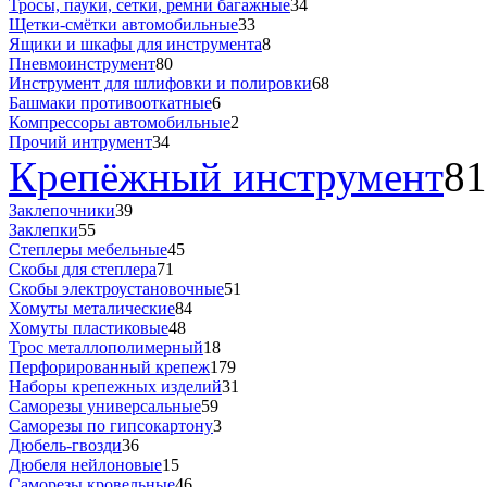
Тросы, пауки, сетки, ремни багажные
34
Щетки-смётки автомобильные
33
Ящики и шкафы для инструмента
8
Пневмоинструмент
80
Инструмент для шлифовки и полировки
68
Башмаки противооткатные
6
Компрессоры автомобильные
2
Прочий интрумент
34
Крепёжный инструмент
81
Заклепочники
39
Заклепки
55
Степлеры мебельные
45
Скобы для степлера
71
Скобы электроустановочные
51
Хомуты металические
84
Хомуты пластиковые
48
Трос металлополимерный
18
Перфорированный крепеж
179
Наборы крепежных изделий
31
Саморезы универсальные
59
Саморезы по гипсокартону
3
Дюбель-гвозди
36
Дюбеля нейлоновые
15
Саморезы кровельные
46