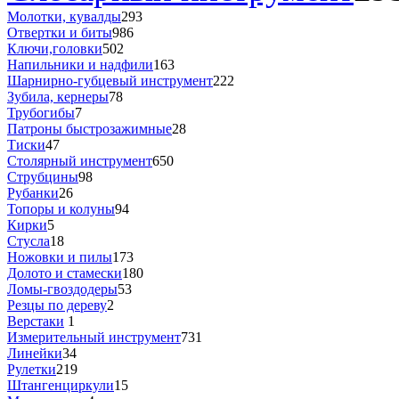
Молотки, кувалды
293
Отвертки и биты
986
Ключи,головки
502
Напильники и надфили
163
Шарнирно-губцевый инструмент
222
Зубила, кернеры
78
Трубогибы
7
Патроны быстрозажимные
28
Тиски
47
Столярный инструмент
650
Струбцины
98
Рубанки
26
Топоры и колуны
94
Кирки
5
Стусла
18
Ножовки и пилы
173
Долото и стамески
180
Ломы-гвоздодеры
53
Резцы по дереву
2
Верстаки
1
Измерительный инструмент
731
Линейки
34
Рулетки
219
Штангенциркули
15