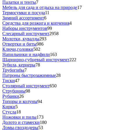
Палатки и тенты
7
Мебель для сада и отдыха на природе
17
Термосумки и посуда
11
Зимний ассортимент
6
Средства для розжига и копчения
4
Наборы инструментов
99
Слесарный инструмент
2958
Молотки, кувалды
293
Отвертки и биты
986
Ключи,головки
502
Напильники и надфили
163
Шарнирно-губцевый инструмент
222
Зубила, кернеры
78
Трубогибы
7
Патроны быстрозажимные
28
Тиски
47
Столярный инструмент
650
Струбцины
98
Рубанки
26
Топоры и колуны
94
Кирки
5
Стусла
18
Ножовки и пилы
173
Долото и стамески
180
Ломы-гвоздодеры
53