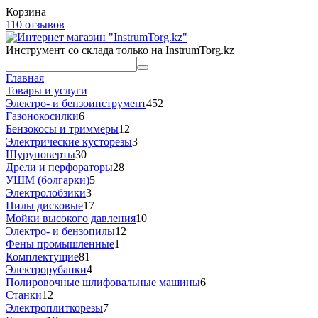
Корзина
110 отзывов
Инструмент со склада только на InstrumTorg.kz
Главная
Товары и услуги
Электро- и бензоинструмент
452
Газонокосилки
6
Бензокосы и триммеры
12
Электрические кусторезы
3
Шуруповерты
30
Дрели и перфораторы
28
УШМ (болгарки)
5
Электролобзики
3
Пилы дисковые
17
Мойки высокого давления
10
Электро- и бензопилы
12
Фены промышленные
1
Комплектущие
81
Электрорубанки
4
Полировочные шлифовальные машины
6
Станки
12
Электроплиткорезы
7