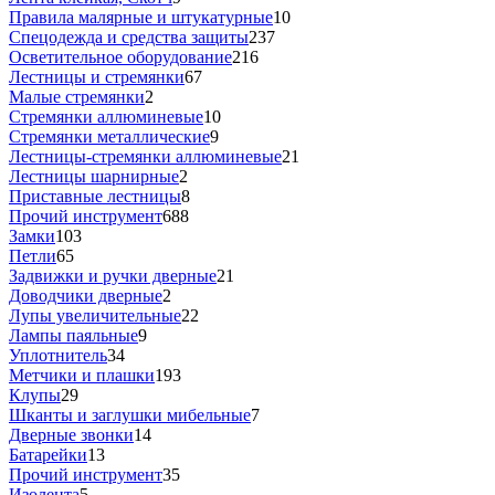
Правила малярные и штукатурные
10
Спецодежда и средства защиты
237
Осветительное оборудование
216
Лестницы и стремянки
67
Малые стремянки
2
Стремянки аллюминевые
10
Стремянки металлические
9
Лестницы-стремянки аллюминевые
21
Лестницы шарнирные
2
Приставные лестницы
8
Прочий инструмент
688
Замки
103
Петли
65
Задвижки и ручки дверные
21
Доводчики дверные
2
Лупы увеличительные
22
Лампы паяльные
9
Уплотнитель
34
Метчики и плашки
193
Клупы
29
Шканты и заглушки мибельные
7
Дверные звонки
14
Батарейки
13
Прочий инструмент
35
Изолента
5