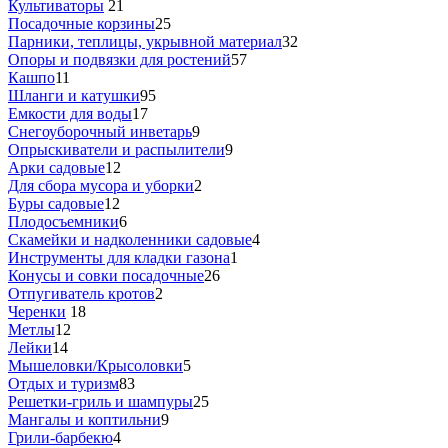
Культиваторы
21
Посадочные корзины
25
Парники, теплицы, укрывной материал
32
Опоры и подвязки для ростений
57
Кашпо
11
Шланги и катушки
95
Емкости для воды
17
Снегоуборочный инветарь
9
Опрыскиватели и распылители
9
Арки садовые
12
Для сбора мусора и уборки
2
Буры садовые
12
Плодосъемники
6
Скамейки и надколенники садовые
4
Инструменты для кладки газона
1
Конусы и совки посадочные
26
Отпугиватель кротов
2
Черенки
18
Метлы
12
Лейки
14
Мышеловки/Крысоловки
5
Отдых и туризм
83
Решетки-гриль и шампуры
25
Мангалы и коптильни
9
Грили-барбекю
4