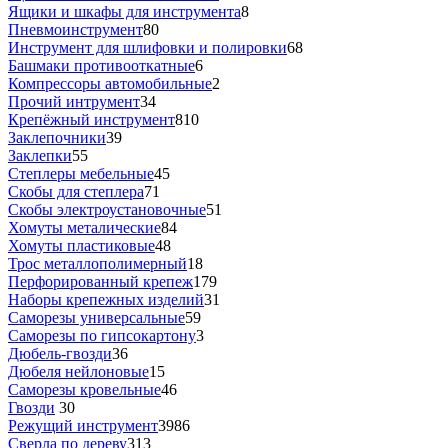
Ящики и шкафы для инструмента
8
Пневмоинструмент
80
Инструмент для шлифовки и полировки
68
Башмаки противооткатные
6
Компрессоры автомобильные
2
Прочий интрумент
34
Крепёжный инструмент
810
Заклепочники
39
Заклепки
55
Степлеры мебельные
45
Скобы для степлера
71
Скобы электроустановочные
51
Хомуты металические
84
Хомуты пластиковые
48
Трос металлополимерный
18
Перфорированный крепеж
179
Наборы крепежных изделий
31
Саморезы универсальные
59
Саморезы по гипсокартону
3
Дюбель-гвозди
36
Дюбеля нейлоновые
15
Саморезы кровельные
46
Гвозди
30
Режущий инструмент
3986
Сверла по дереву
313