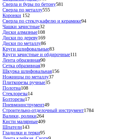
Сверла и буры по бетону
581
Сверла по металлу
555
Коронки
152
Сверла по стеклу,кафелю и керамике
94
Чашки зачистные
32
Диски алмазные
108
Диски по дереву
169
Диски по металлу
86
Круги шлифовальные
83
Круги зачистные и обдирочные
111
Лента образивная
90
Сетка образивная
39
Шкурка шлифовальная
156
Ножницы по металлу
37
Плиткорезы ручные
35
Полотна
108
Стеклорезы
14
Болторезы
17
Пневмоинструмент
49
Строительно-отделочный инструмент
1784
Валики, ролики
264
Кисти малярные
409
Шпатели
143
Гладилки и терки
95
Лента клейкая, Скотч
9