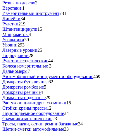
Резцы по дереву
2
Верстаки
1
Измерительный инструмент
731
Линейки
34
Рулетки
219
Штангенциркули
15
Микрометры
4
Угольники
59
Уровни
293
Лазерные уровни
25
Гидроуровни
28
Рулетки геодезические
44
Колеса измерительные
3
Дальномеры
7
Автомобильный инструмент и оборудование
469
Домкраты бутылочные
82
Домкраты ромбовые
5
Домкраты реечные
4
Домкраты подкатные
29
Растяжки, цилиндры, съемники
15
Стойки,краны,прессы
12
Грузоподъемное оборудование
34
Съемники механические
23
Тросы, пауки, сетки, ремни багажные
34
Щетки-смётки автомобильные
33