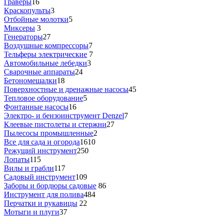
Граверы
16
Краскопульты
3
Отбойные молотки
5
Миксеры
3
Генераторы
27
Воздушные компрессоры
7
Тельферы электрические
7
Автомобильные лебедки
3
Сварочные аппараты
24
Бетономешалки
18
Поверхностные и дренажные насосы
45
Тепловое оборудование
5
Фонтанные насосы
16
Электро- и бензоинструмент Denzel
7
Клеевые пистолеты и стержни
27
Пылесосы промышленные
2
Все для сада и огорода
1610
Режущий инструмент
250
Лопаты
115
Вилы и грабли
117
Садовый инструмент
109
Заборы и бордюры садовые
86
Инструмент для полива
484
Перчатки и рукавицы
22
Мотыги и плуги
37